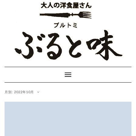
Skip
to
content
Toggle
Navigation
月別: 2022年10月