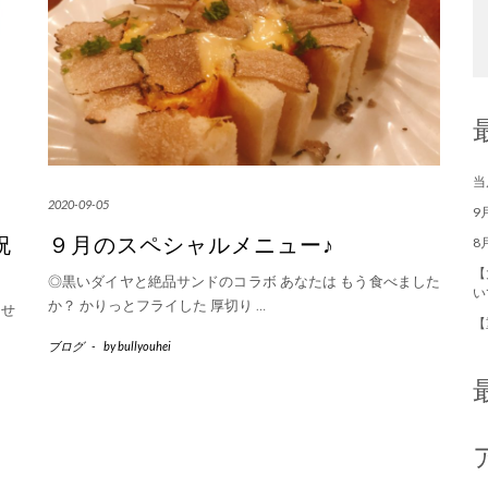
当
2020-09-05
9
祝
９月のスペシャルメニュー♪
8
【
◎黒いダイヤと絶品サンドのコラボ あなたは もう食べました
い
か？ かりっとフライした 厚切り
…
ませ
【
ブログ
-
by
bullyouhei