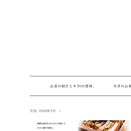
Skip
to
content
お店の紹介とＲ30の意味。
今月のお
月別: 2020年9月