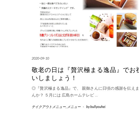
2020-09-10
敬老の日は『贅沢極まる逸品』でお
いしましょう！
◎『贅沢極まる逸品』で、 親御さんに日頃の感謝を伝え
んか？ ５月には 広島ホームテレビ
…
テイクアウトメニュー
,
メニュー
-
by
bullyouhei