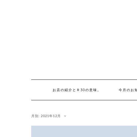
Skip
to
content
お店の紹介とＲ30の意味。
今月のお
月別: 2021年12月