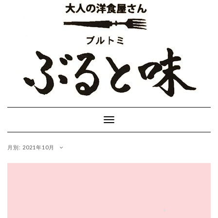
Skip
to
content
Toggle
Navigation
月別: 2021年10月