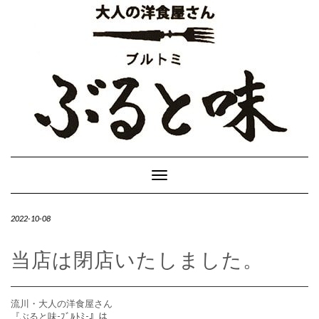
Skip
to
content
Toggle
Navigation
2022-10-08
当店は閉店いたしました。
流川・大人の洋食屋さん
『ぶると味-ﾌﾞﾙﾄﾐ-』は